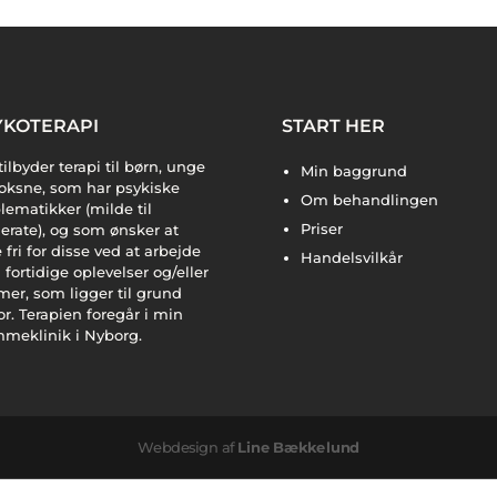
YKOTERAPI
START HER
tilbyder terapi til børn, unge
Min baggrund
oksne, som har psykiske
Om behandlingen
lematikker (milde til
Priser
rate), og som ønsker at
e fri for disse ved at arbejde
Handelsvilkår
fortidige oplevelser og/eller
mer, som ligger til grund
or. Terapien foregår i min
meklinik i Nyborg.
Webdesign af
Line Bækkelund