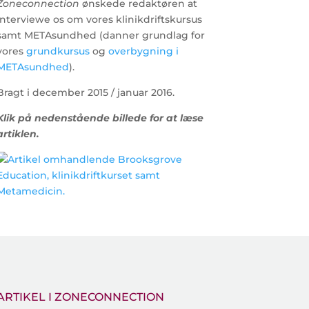
Zoneconnection
ønskede redaktøren at
interviewe os om vores klinikdriftskursus
samt METAsundhed (danner grundlag for
vores
grundkursus
og
overbygning i
METAsundhed
).
Bragt i december 2015 / januar 2016.
Klik på nedenstående billede for at læse
artiklen.
ARTIKEL I ZONECONNECTION