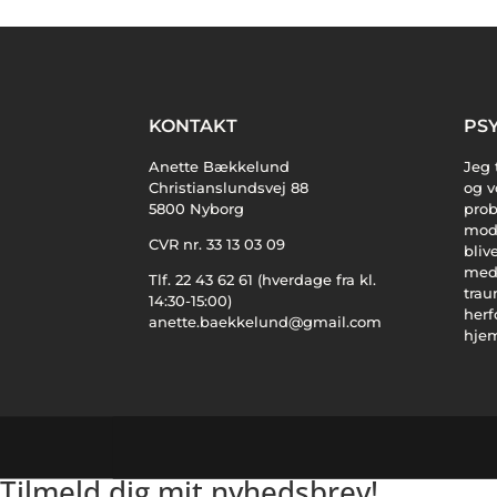
KONTAKT
PS
Anette Bækkelund
Jeg 
Christianslundsvej 88
og v
5800 Nyborg
prob
mode
CVR nr. 33 13 03 09
bliv
med 
Tlf. 22 43 62 61 (hverdage fra kl.
trau
14:30-15:00)
herf
anette.baekkelund@gmail.com
hjem
Tilmeld dig mit nyhedsbrev!