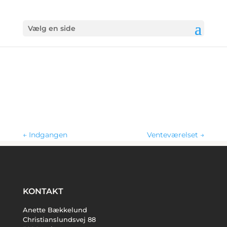
Vælg en side
←
Indgangen
Venteværelset
→
KONTAKT
Anette Bækkelund
Christianslundsvej 88