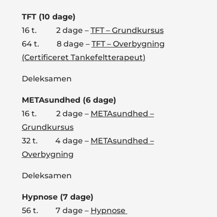
TFT (10 dage)
16 t. 2 dage –
TFT – Grundkursus
64 t. 8 dage –
TFT – Overbygning
(Certificeret Tankefeltterapeut)
Deleksamen
METAsundhed (6 dage)
16 t. 2 dage –
METAsundhed –
Grundkursus
32 t. 4 dage –
METAsundhed –
Overbygning
Deleksamen
Hypnose (7 dage)
56 t. 7 dage –
Hypnose