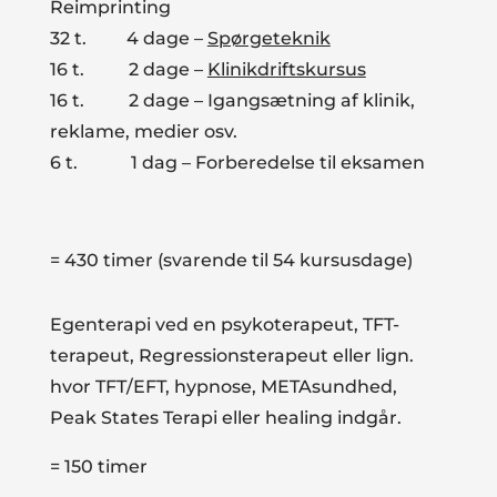
Reimprinting
32 t. 4 dage –
Spørgeteknik
16 t. 2 dage –
Klinikdriftskursus
16 t. 2 dage – Igangsætning af klinik,
reklame, medier osv.
6 t. 1 dag – Forberedelse til eksamen
= 430 timer (svarende til 54 kursusdage)
Egenterapi ved en psykoterapeut, TFT-
terapeut, Regressionsterapeut eller lign.
hvor TFT/EFT, hypnose, METAsundhed,
Peak States Terapi eller healing indgår.
= 150 timer