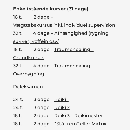
Enkeltstående kurser (31 dage)
16 t. 2 dage –
Vægttabskursus inkl. individuel supervision
32 t. 4 dage –
Afhængighed (rygning,
sukker, koffein osv.)
16 t. 2 dage –
Traumehealing –
Grundkursus
32 t. 4 dage –
Traumehealing –
Overbygning
Deleksamen
24 t. 3 dage –
Reiki 1
24 t. 3 dage –
Reiki 2
16 t. 2 dage –
Reiki 3 – Reikimester
16 t. 2 dage –
“Stå frem”
eller Matrix